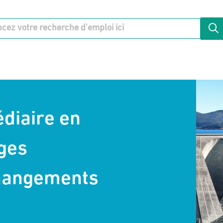
édiaire en
ges
changements