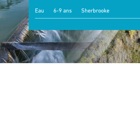
Eau
6-9 ans
Sherbrooke