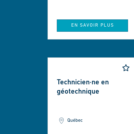
EN SAVOIR PLUS
Technicien·ne en
géotechnique
Recevez d
vous cons
domaine, 
Québec
envoyer c