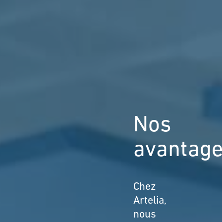
Nos
avantag
Chez
Artelia,
nous