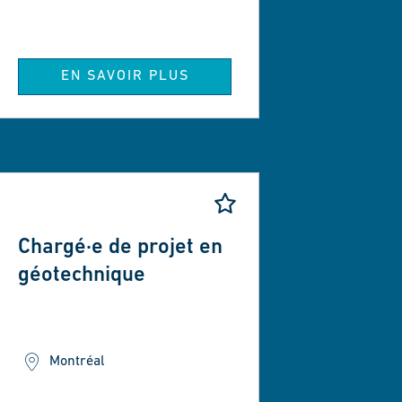
EN SAVOIR PLUS
Chargé·e de projet en
i
géotechnique
tats que
dans ce
quant sur
Montréal
dans votre