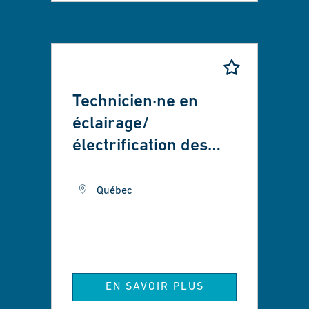
Technicien·ne en
éclairage/
électrification des
transports -
Tramway de Québec
Québec
EN SAVOIR PLUS