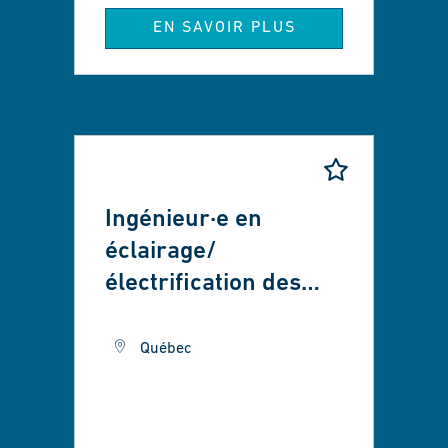
EN SAVOIR PLUS
Ingénieur·e en
éclairage/
électrification des
transports -
Tramway de Québec
Québec