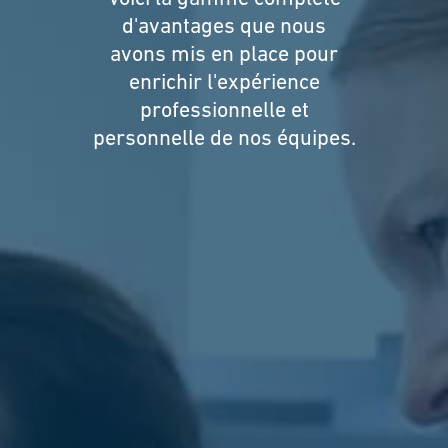
d'avantages que nous
avons mis en place pour
enrichir l'expérience
professionnelle et
personnelle de nos équipes.
Inscrivez-vous aux alertes d'emploi
Recevez des alertes d'emploi en fonction de cette page
ou des résultats que vous consultez. Lorsque nous
aurons un nouvel emploi disponible dans ce domaine,
vous recevrez une alerte emploi vous en informant. En
cliquant sur envoyer ci-dessous, vous consentez à
recevoir des offres d'emploi dans votre boîte de
réception, en fonction des critères de recherche que