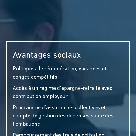
vous avez sélectionnés, conformément à notre
politique de confidentialité.
Adresse e-mail
*
Avantages sociaux
Politiques de rémunération, vacances et
congés compétitifs
SAUVEGARDER
ANNULER
Accès à un régime d'épargne-retraite avec
contribution employeur
Programme d'assurances collectives et
compte de gestion des dépenses santé dès
l'embauche
Remboursement des frais de cotisation