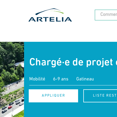
Chargé·e de projet 
Mobilité
6-9 ans
Gatineau
APPLIQUER
LISTE RES