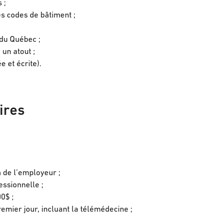
 ;
s codes de bâtiment ;
du Québec ;
un atout ;
 et écrite).
ires
 de l’employeur ;
ssionnelle ;
00$ ;
mier jour, incluant la télémédecine ;