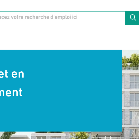
et en
ment