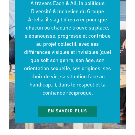
A travers Each & All, la politique
Diversité & Inclusion du Groupe
Artelia, il s'agit d'œuvrer pour que
chacun ou chacune trouve sa place,
s'épanouisse, progresse et contribue
au projet collectif, avec ses
différences visibles et invisibles (quel
que soit son genre, son âge, son
orientation sexuelle, ses origines, ses
choix de vie, sa situation face au
handicap...), dans le respect et la
confiance réciproque.
EN SAVOIR PLUS