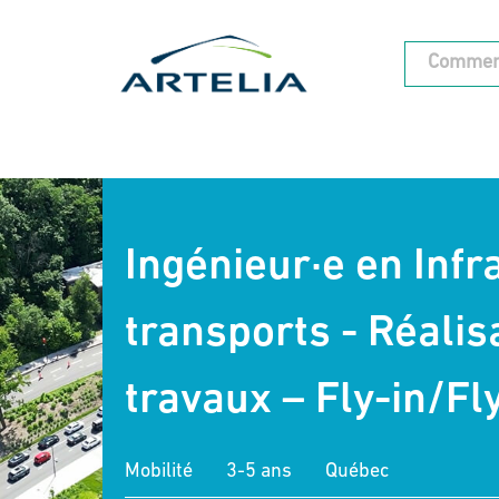
Ingénieur·e en Infr
transports - Réalis
travaux – Fly-in/Fl
Mobilité
3-5 ans
Québec