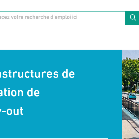
astructures de
ation de
y-out