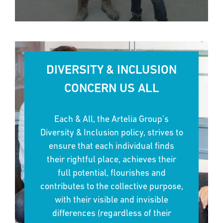
DIVERSITY & INCLUSION
CONCERN US ALL
Each & All, the Artelia Group’s
Diversity & Inclusion policy, strives to
ensure that each individual finds
their rightful place, achieves their
full potential, flourishes and
contributes to the collective purpose,
with their visible and invisible
differences (regardless of their